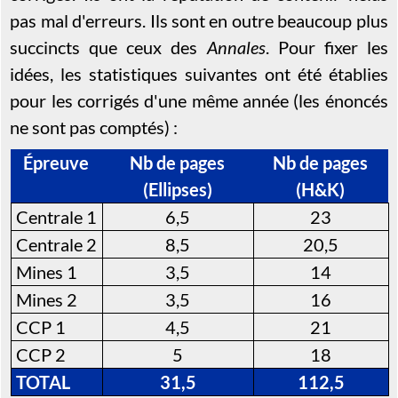
pas mal d'erreurs. Ils sont en outre beaucoup plus
succincts que ceux des
Annales
. Pour fixer les
idées, les statistiques suivantes ont été établies
pour les corrigés d'une même année (les énoncés
ne sont pas comptés) :
Épreuve
Nb de pages
Nb de pages
(Ellipses)
(H&K)
Centrale 1
6,5
23
Centrale 2
8,5
20,5
Mines 1
3,5
14
Mines 2
3,5
16
CCP 1
4,5
21
CCP 2
5
18
TOTAL
31,5
112,5