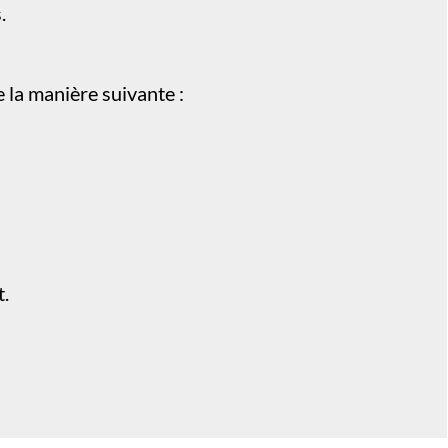
.
 la manière suivante :
t.