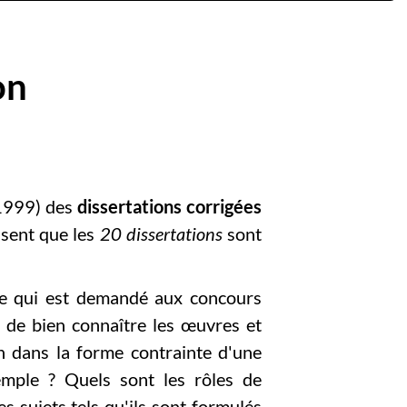
on
1999) des
dissertations corrigées
isent que les
20 dissertations
sont
ice qui est demandé aux concours
s de bien connaître les œuvres et
on dans la forme contrainte d'une
emple ? Quels sont les rôles de
s sujets tels qu'ils sont formulés