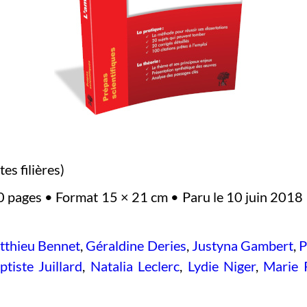
es filières)
0 pages • Format 15 × 21 cm • Paru le 10 juin 2018 
tthieu Bennet
,
Géraldine Deries
,
Justyna Gambert
,
P
tiste Juillard
,
Natalia Leclerc
,
Lydie Niger
,
Marie 